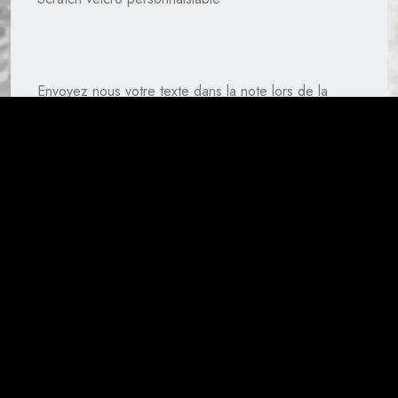
Envoyez nous votre texte dans la note lors de la
finalisation de commande (page paiement)
Patch
Velcro
quantity
ADD TO CART
Category:
Custom